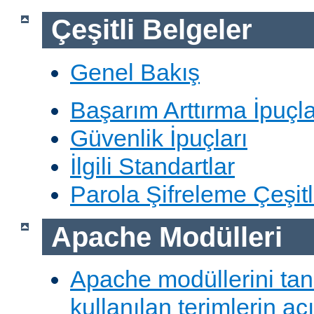
Çeşitli Belgeler
Genel Bakış
Başarım Arttırma İpuçla
Güvenlik İpuçları
İlgili Standartlar
Parola Şifreleme Çeşitl
Apache Modülleri
Apache modüllerini ta
kullanılan terimlerin aç