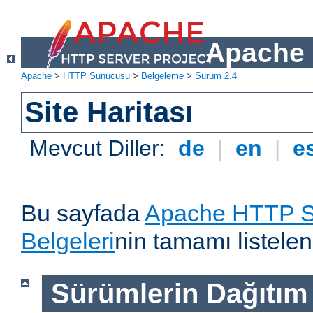
Apache 
Apache
>
HTTP Sunucusu
>
Belgeleme
>
Sürüm 2.4
Site Haritası
Mevcut Diller:
de
|
en
|
e
Bu sayfada
Apache HTTP S
Belgeleri
nin tamamı listelen
Sürümlerin Dağıtım B