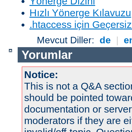
Yönerge Dizini
Hızlı Yönerge Kılavuzu
.htaccess için Geçersizl
Mevcut Diller:
de
|
e
Yorumlar
Notice:
This is not a Q&A sect
should be pointed towar
documentation or serve
moderators if they are 