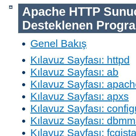
Apache HTTP Sunu
Desteklenen Progra
Genel Bakış
Kılavuz Sayfası: httpd
Kılavuz Sayfası: ab
Kılavuz Sayfası: apach
Kılavuz Sayfası: apxs
Kılavuz Sayfası: config
Kılavuz Sayfası: dbm
Kılavuz Sayfası: fcgista