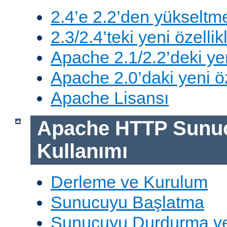
2.4’e 2.2’den yükseltm
2.3/2.4’teki yeni özellik
Apache 2.1/2.2’deki yen
Apache 2.0’daki yeni öz
Apache Lisansı
Apache HTTP Sunu
Kullanımı
Derleme ve Kurulum
Sunucuyu Başlatma
Sunucuyu Durdurma ve