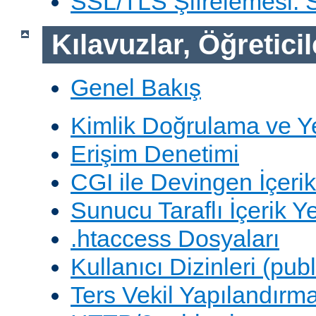
SSL/TLS Şifrelemesi:
Kılavuzlar, Öğreticil
Genel Bakış
Kimlik Doğrulama ve Y
Erişim Denetimi
CGI ile Devingen İçerik
Sunucu Taraflı İçerik Y
.htaccess Dosyaları
Kullanıcı Dizinleri (pub
Ters Vekil Yapılandırm