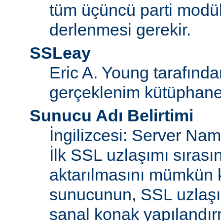
tüm üçüncü parti modül
derlenmesi gerekir.
SSLeay
Eric A. Young tarafınd
gerçeklenim kütüphane
Sunucu Adı Belirtimi
İngilizcesi: Server Na
İlk SSL uzlaşımı sıras
aktarılmasını mümkün kı
sunucunun, SSL uzlaşım
sanal konak yapılandır