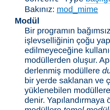
Bakınız:
mod_mime
Modül
Bir programın bağımsız
işlevselliğinin çoğu ya
edilmeyeceğine kullanıc
modüllerden oluşur. A
derlenmiş modüllere
d
bir yerde saklanan ve ç
yüklenebilen modüller
denir. Yapılandırmaya ö
modüllere
temel modül