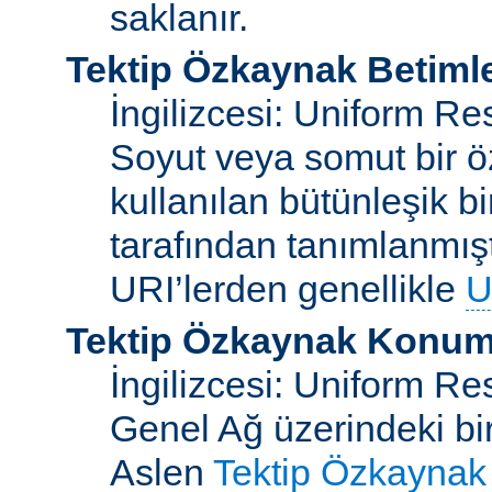
saklanır.
Tektip Özkaynak Betimle
İngilizcesi: Uniform Re
Soyut veya somut bir ö
kullanılan bütünleşik bi
tarafından tanımlanmışt
URI’lerden genellikle
U
Tektip Özkaynak Konuml
İngilizcesi: Uniform R
Genel Ağ üzerindeki bi
Aslen
Tektip Özkaynak 