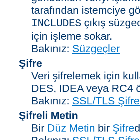
tarafından istemciye gö
çıkış süzgec
INCLUDES
için işleme sokar.
Bakınız:
Süzgeçler
Şifre
Veri şifrelemek için kul
DES, IDEA veya RC4 örn
Bakınız:
SSL/TLS Şifre
Şifreli Metin
Bir
Düz Metin
bir
Şifre
d