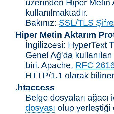
üzerinden Hiper Metin 
kullanılmaktadır.
Bakınız:
SSL/TLS Şifre
Hiper Metin Aktarım Pro
İngilizcesi: HyperText 
Genel Ağ’da kullanılan 
biri. Apache,
RFC 261
HTTP/1.1 olarak biline
.htaccess
Belge dosyaları ağacı iç
dosyası
olup yerleştiği 