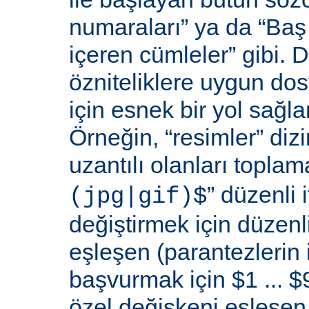
numaraları” ya da “Baş 
içeren cümleler” gibi. D
özniteliklere uygun do
için esnek bir yol sağl
Örneğin, “resimler” dizi
uzantılı olanları toplama
” düzenli i
(jpg|gif)$
değiştirmek için düzenli
eşleşen (parantezlerin
başvurmak için $1 ... $9
özel değişkeni eşleşen 