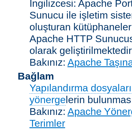
İngilizcesi: Apache Po
Sunucu ile işletim sist
oluşturan kütüphaneler
Apache HTTP Sunucusun
olarak geliştirilmektedir
Bakınız:
Apache Taşınab
Bağlam
Yapılandırma dosyaları
yönerge
lerin bulunması
Bakınız:
Apache Yönerge
Terimler