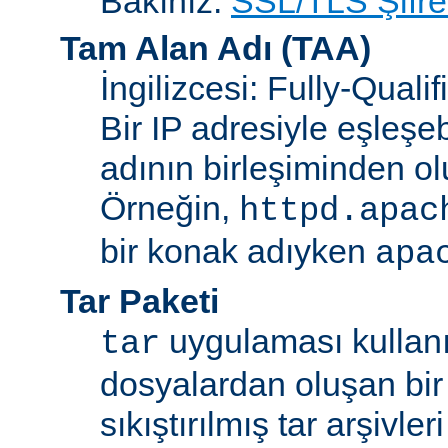
Bakınız:
SSL/TLS Şifre
Tam Alan Adı
(TAA)
İngilizcesi: Fully-Qua
Bir IP adresiyle eşleşeb
adının birleşiminden ol
Örneğin,
httpd.apac
bir konak adıyken
apa
Tar Paketi
uygulaması kullanıl
tar
dosyalardan oluşan bir
sıkıştırılmış tar arşivle