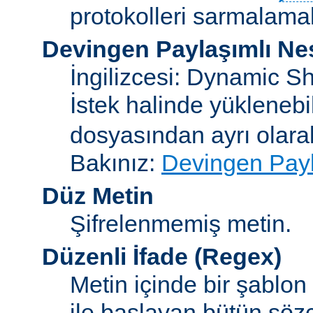
protokolleri sarmalamakt
Devingen Paylaşımlı Ne
İngilizcesi: Dynamic S
İstek halinde yükleneb
dosyasından ayrı olar
Bakınız:
Devingen Payl
Düz Metin
Şifrelenmemiş metin.
Düzenli İfade
(Regex)
Metin içinde bir şablon
ile başlayan bütün sözc