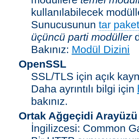
kullanılabilecek modü
Sunucusunun
tar paket
üçüncü parti modüller
d
Bakınız:
Modül Dizini
OpenSSL
SSL/TLS için açık kayna
Daha ayrıntılı bilgi için
bakınız.
Ortak Ağgeçidi Arayüzü
İngilizcesi: Common Ga