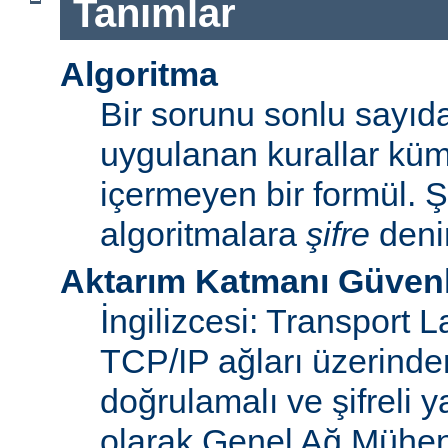
Tanımlar
Algoritma
Bir sorunu sonlu sayı
uygulanan kurallar küme
içermeyen bir formül. Ş
algoritmalara
şifre
denir
Aktarım Katmanı Güvenl
İngilizcesi: Transport 
TCP/IP ağları üzerinden
doğrulamalı ve şifreli y
olarak Genel Ağ Mühen