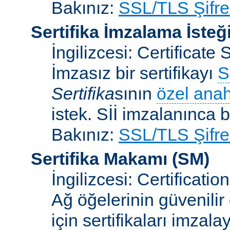
Bakınız:
SSL/TLS Şifre
Sertifika İmzalama İsteğ
İngilizcesi: Certificat
İmzasız bir sertifikayı
S
Sertifika
sının
özel anah
istek. Sİİ imzalanınca bi
Bakınız:
SSL/TLS Şifre
Sertifika Makamı
(SM)
İngilizcesi: Certificatio
Ağ öğelerinin güvenilir
için sertifikaları imzal