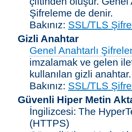
çiftinden oluşur. Genel
Şifreleme de denir.
Bakınız:
SSL/TLS Şifre
Gizli Anahtar
Genel Anahtarlı Şifrel
imzalamak ve gelen ilet
kullanılan gizli anahtar.
Bakınız:
SSL/TLS Şifre
Güvenli Hiper Metin Ak
İngilizcesi: The HyperT
(HTTPS)