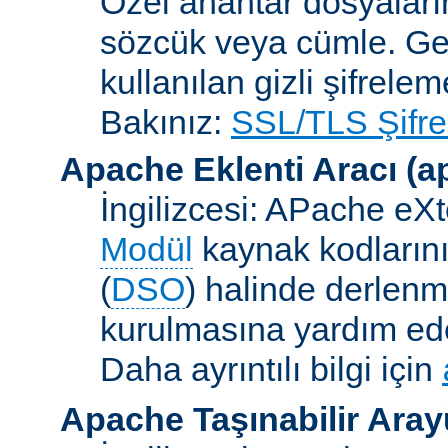
Özel anahtar dosyaların
sözcük veya cümle. Ge
kullanılan gizli şifrele
Bakınız:
SSL/TLS Şifre
Apache Eklenti Aracı
(a
İngilizcesi: APache eXt
Modül
kaynak kodlarını
(
DSO
) halinde derlen
kurulmasına yardım eden
Daha ayrıntılı bilgi için
Apache Taşınabilir Ara