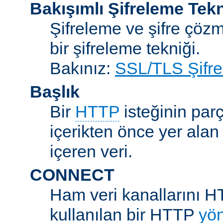
Bakışımlı Şifreleme Tekn
Şifreleme ve şifre çözme
bir şifreleme tekniği.
Bakınız:
SSL/TLS Şifre
Başlık
Bir
HTTP
isteğinin parç
içerikten önce yer alan
içeren veri.
CONNECT
Ham veri kanallarını H
kullanılan bir HTTP
yö