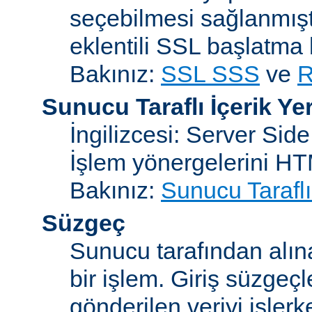
seçebilmesi sağlanmışt
eklentili SSL başlatma
Bakınız:
SSL SSS
ve
R
Sunucu Taraflı İçerik Ye
İngilizcesi: Server Sid
İşlem yönergelerini H
Bakınız:
Sunucu Taraflı
Süzgeç
Sunucu tarafından alın
bir işlem. Giriş süzgeç
gönderilen veriyi işler