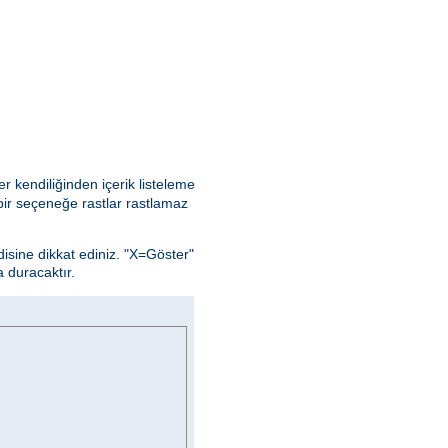
r kendiliğinden içerik listeleme
ir seçeneğe rastlar rastlamaz
isine dikkat ediniz. "X=Göster"
 duracaktır.