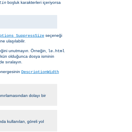
boşluk karakterleri içeriyorsa
tin
seçeneği
ptions SuppressSize
e ulaşılabilir.
ceğini unutmayın. Örneğin,
le.html
ümkün olduğunca dosya isminin
de sıralayın.
nergesinin
DescriptionWidth
ınırlamasından dolayı bir
 kullanılan, göreli yol