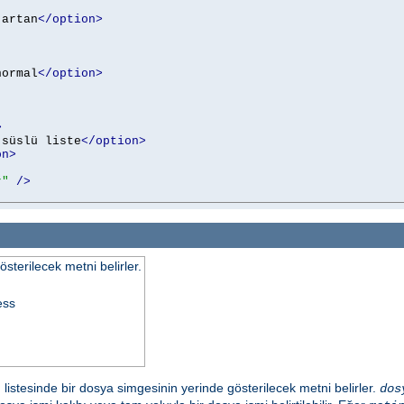
 artan
</option>
normal
</option>
>
 süslü liste
</option>
on>
r"
/>
terilecek metni belirler.
ess
 listesinde bir dosya simgesinin yerinde gösterilecek metni belirler.
dos