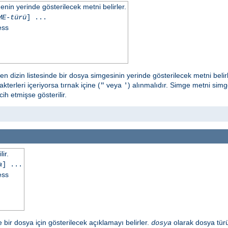
in yerinde gösterilecek metni belirler.
ME-türü
] ...
ess
en dizin listesinde bir dosya simgesinin yerinde gösterilecek metni belir
kterleri içeriyorsa tırnak içine (
veya
) alınmalıdır. Simge metni sim
"
'
h etmişse gösterilir.
ir.
a
] ...
ess
e bir dosya için gösterilecek açıklamayı belirler.
olarak dosya tür
dosya