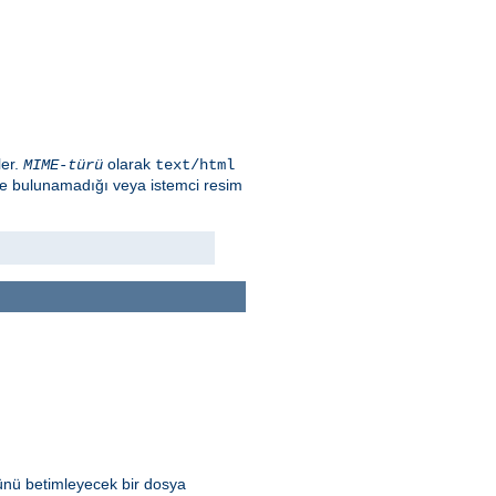
ler.
olarak
MIME-türü
text/html
ge bulunamadığı veya istemci resim
ünü betimleyecek bir dosya