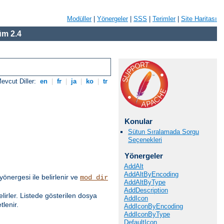
Modüller
|
Yönergeler
|
SSS
|
Terimler
|
Site Haritası
m 2.4
evcut Diller:
en
|
fr
|
ja
|
ko
|
tr
Konular
Sütun Sıralamada Sorgu
Seçenekleri
Yönergeler
AddAlt
AddAltByEncoding
yönergesi ile belirlenir ve
mod_dir
AddAltByType
AddDescription
elirler. Listede gösterilen dosya
AddIcon
lenir.
AddIconByEncoding
AddIconByType
DefaultIcon