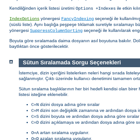
Kendiliğinden içerik listesi üretimi
ile etkin kılı
Options +Indexes
yönergesi
seçeneği ile kullanılmış
IndexOptions
FancyIndexing
(süslü liste). Aynı başlığa peşpeşe tıklamak suretiyle sıralamayı b
yönergesi
seçeneği ile kullanılarak enge
SuppressColumnSorting
Boyuta göre sıralamada daima dosyanın asıl boyutuna bakılır. Dola
baytlıktan önce gösterilecektir.
Sütun Sıralamada Sorgu Seçenekleri
İstemciye, dizin içeriğini listelerken neleri hangi sırada listel
sağlanmıştır. Çıktı üzerinde kullanıcı denetimini tamamen or
Sütun sıralama başlıklarının her biri hedefi kendisi olan birer
listesi isteğine eklenebilir.
dizini dosya adına göre sıralar
C=N
dizini son değişiklik zamanına ve ardından dosya is
C=M
dizini boyuta ve ardından dosya adına göre sıralar
C=S
dizini açıklamaya ve ardından dosya adına göre sır
C=D
artan sıralama uygulanır.
O=A
azalan sıralama uygulanır.
O=D