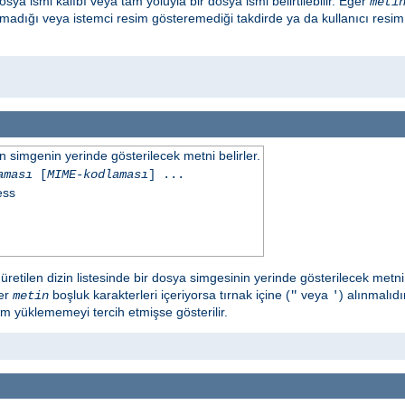
sya ismi kalıbı veya tam yoluyla bir dosya ismi belirtilebilir. Eğer
meti
amadığı veya istemci resim gösteremediği takdirde ya da kullanıcı resi
simgenin yerinde gösterilecek metni belirler.
aması
[
MIME-kodlaması
] ...
ess
retilen dizin listesinde bir dosya simgesinin yerinde gösterilecek metni 
ğer
boşluk karakterleri içeriyorsa tırnak içine (
veya
) alınmalıd
metin
"
'
im yüklememeyi tercih etmişse gösterilir.