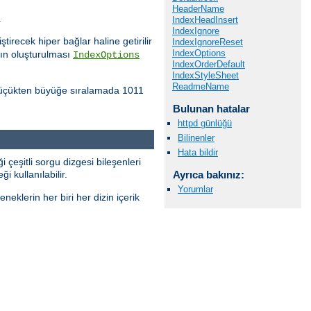
HeaderName
.
IndexHeadInsert
IndexIgnore
tirecek hiper bağlar haline getirilir
IndexIgnoreReset
IndexOptions
nın oluşturulması
IndexOptions
IndexOrderDefault
IndexStyleSheet
ReadmeName
ı küçükten büyüğe sıralamada 1011
Bulunan hatalar
httpd günlüğü
Bilinenler
Hata bildir
i çeşitli sorgu dizgesi bileşenleri
i kullanılabilir.
Ayrıca bakınız:
Yorumlar
neklerin her biri her dizin içerik