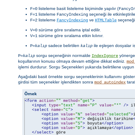
listeleme basit listeleme biçiminde yapılır (
F=0
FancyI
listeleme
seçeneği ile etkinleştiril
F=1
FancyIndexing
listeleme
ve
seçeneği i
F=2
FancyIndexing
HTMLTable
sürüme göre sıralama iptal edilir.
V=0
sürüme göre sıralama etkin kılınır.
V=1
sadece belirtilen
ile eşleşen dosyalar is
P=
kalıp
kalıp
sorgu seçeneğinin normalde
yönerges
P=
kalıp
IndexIgnore
koşullarının konusu olmaya devam ettiğine dikkat ediniz.
mod
işlemi durdurur. Sorgu Seçenekleri yukarıda belirtilene uygun 
Aşağıdaki basit örnekte sorgu seçeneklerinin kullanımı göster
girdisi tüm seçenekler işlendikten sonra
tara
mod_autoindex
Örnek
<form
action
=
""
method
=
"get"
>
<input
type
=
"text"
name
=
"P"
value
=
"*"
/>
 i
<select
name
=
"C"
>
<option
value
=
"N"
selected
=
"selected"
>
<option
value
=
"M"
>
 değişiklik tarihine
<option
value
=
"S"
>
 boyuta
</option>
<option
value
=
"D"
>
 açıklamaya
</option>
</select>
 göre
