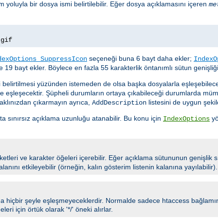
m yoluyla bir dosya ismi belirtilebilir. Eğer dosya açıklamasını içeren
me
.
gif
seçeneği buna 6 bayt daha ekler;
dexOptions SuppressIcon
IndexO
 19 bayt ekler. Böylece en fazla 55 karakterlik öntanımlı sütun genişliğin
i belirtilmesi yüzünden istemeden de olsa başka dosyalarla eşleşebile
de eşleşecektir. Şüpheli durumların ortaya çıkabileceği durumlarda m
 aklınızdan çıkarmayın ayrıca,
listesini de uygun şekil
AddDescription
tta sınırsız açıklama uzunluğu atanabilir. Bu konu için
yö
IndexOptions
tleri ve karakter öğeleri içerebilir. Eğer açıklama sütununun genişlik s
lanını etkileyebilir (örneğin, kalın gösterim listenin kalanına yayılabilir).
 hiçbir şeyle eşleşmeyeceklerdir. Normalde sadece htaccess bağlamında
eri için örtük olarak '*/' öneki alırlar.