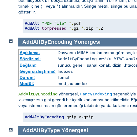
betimleyecek bir dosya uzantısı, dosya isminin bir kısmı, bir do
tırnak içine (
veya
) alınmalıdır. Simge metni, simge bulun
"
'
gösterilir.
AddAlt
"PDF file"
*.
AddAlt
Compressed
*.
gz 
*.
zip 
*.
Z
AddAltByEncoding
Yönergesi
Açıklama:
Dosyanın MIME kodlamasına göre seçilen 
Sözdizimi:
AddAltByEncoding
metin
MIME-kodl
Bağlam:
sunucu geneli, sanal konak, dizin, .htacc
Geçersizleştirme:
Indexes
Durum:
Temel
Modül:
mod_autoindex
yönergesi,
seçeneğiyle ü
AddAltByEncoding
FancyIndexing
gibi geçerli bir içerik kodlaması belirtilmelidir. E
x-compress
veya istemci resim gösteremediği takdirde ya da kullanıcı res
AddAltByEncoding
 gzip x-gzip
AddAltByType
Yönergesi