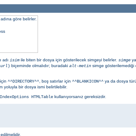
adına göre belirler.
ess
de adı
ile biten bir dosya için gösterilecek simgeyi belirler.
ya
isim
simge
biçeminde olmalıdır; buradaki
simge gösterilemediği 
,
url
)
alt-metin
için
, boş satırlar için
ya da dosya tür
^^DIRECTORY^^
^^BLANKICON^^
yoluyla bir dosya ismi belirtilebilir.
kullanıyorsanız gereksizdir.
IndexOptions HTMLTable
edilmelidir.