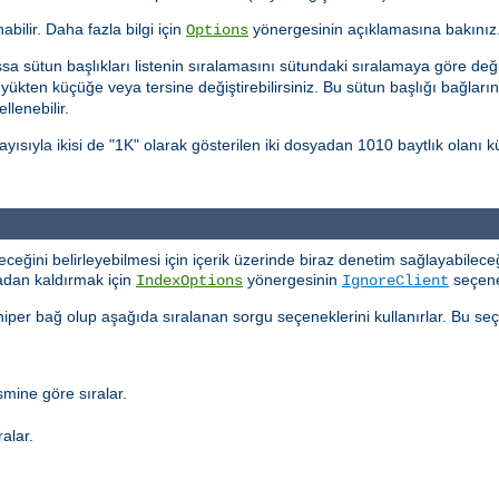
nabilir. Daha fazla bilgi için
yönergesinin açıklamasına bakınız
Options
sa sütun başlıkları listenin sıralamasını sütundaki sıralamaya göre değiş
üyükten küçüğe veya tersine değiştirebilirsiniz. Bu sütun başlığı bağları
llenebilir.
yısıyla ikisi de "1K" olarak gösterilen iki dosyadan 1010 baytlık olan
eyeceğini belirleyebilmesi için içerik üzerinde biraz denetim sağlayabileceğ
tadan kaldırmak için
yönergesinin
seçeneğ
IndexOptions
IgnoreClient
 hiper bağ olup aşağıda sıralanan sorgu seçeneklerini kullanırlar. Bu seçe
mine göre sıralar.
alar.