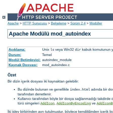
Apache
>
HTTP Sunucusu
>
Belgeleme
>
Sürüm 2.4
>
Modüller
Apache Modülü mod_autoindex
Açıklama:
Unix
veya Win32
kabuk komutunun yaptı
ls
dir
Durum:
Temel
Modül Betimleyici:
autoindex_module
Kaynak Dosyası:
mod_autoindex.c
Özet
Bir dizin içerik dosyası iki kaynaktan gelebilir:
Bu dizinde bulunan ve genellikle
adında bir dos
index.html
tarafından denetlenir.
Kullanıcı tarafından böyle bir dosya sağlanmadığı takdirde diz
türü simgeleri
,
ve
AddIcon
AddIconByEncoding
AddIconB
İki işlev birbirinden ayrı tutulmuştur, böylece kendiliğinden içerik lis