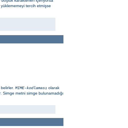
boşluk karakterleri içeriyorsa
n
m yüklememeyi tercih etmişse
belirler.
olarak
MIME-kodlaması
ır. Simge metni simge bulunamadığı