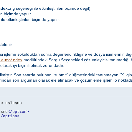
seçeneği ile etkinleştirilen biçimde değil)
ndexing
en biçimde yapılır
le etkinleştirilen biçimde yapılır.
telenir.
i işleme sokulduktan sonra değerlendirildiğine ve dosya isimlerinin diğe
modülündeki Sorgu Seçenekleri çözümleyicisi tanımadığı b
_autoindex
olarak iyi biçimli olmak zorundadır.
ilmiştir. Son satırda bulunan "submit" düğmesindeki tanınmayan "X" gird
fından son argüman olarak ele alınacak ve çözümleme işlemi o noktada
le eşleşen

isme
</option>
</option>