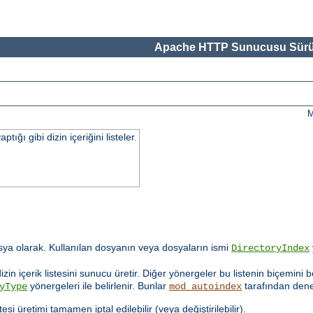
Apache HTTP Sunucusu Sürü
M
ğı gibi dizin içeriğini listeler.
ya olarak. Kullanılan dosyanın veya dosyaların ismi
DirectoryIndex
in içerik listesini sunucu üretir. Diğer yönergeler bu listenin biçemini b
yönergeleri ile belirlenir. Bunlar
tarafından denet
yType
mod_autoindex
tesi üretimi tamamen iptal edilebilir (veya değiştirilebilir).