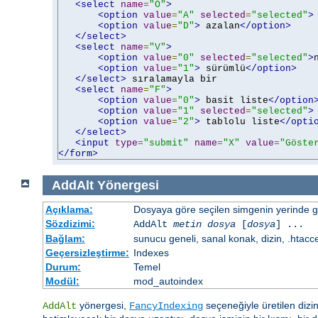
<select
name
=
"O"
>
<option
value
=
"A"
selected
=
"selected"
>
<option
value
=
"D"
>
 azalan
</option>
</select>
<select
name
=
"V"
>
<option
value
=
"0"
selected
=
"selected"
>
<option
value
=
"1"
>
 sürümlü
</option>
</select>
 sıralamayla bir

<select
name
=
"F"
>
<option
value
=
"0"
>
 basit liste
</option
<option
value
=
"1"
selected
=
"selected"
>
<option
value
=
"2"
>
 tablolu liste
</opti
</select>
<input
type
=
"submit"
name
=
"X"
value
=
"Göste
</form>
AddAlt
Yönergesi
Açıklama:
Dosyaya göre seçilen simgenin yerinde gös
Sözdizimi:
AddAlt
metin
dosya
[
dosya
] ...
Bağlam:
sunucu geneli, sanal konak, dizin, .htacc
Geçersizleştirme:
Indexes
Durum:
Temel
Modül:
mod_autoindex
yönergesi,
seçeneğiyle üretilen dizin
AddAlt
FancyIndexing