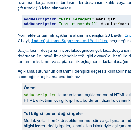
uzantısı, dosya isminin bir kısmı, bir dosya ismi kalıbı veya ta
çift tırnak (
) içine alınmalıdır.
"
AddDescription
"Mars Gezegeni"
 mars
.
gif 
AddDescription
"Dostum Marshall"
 dostlar
/
mars
Normalde öntanımlı açıklama alanının genişliği 23 bayttır.
In
7 bayt,
seçeneği ise
IndexOptions SuppressLastModified
dosya
kısmî dosya ismi içerebileceğinden çok kısa dosya ism
doğrudan
ile eşleşebileceği gibi
ile 
le.html
example.html
tamamını kullanın ve saptanan ilk eşleşmenin kullanılacağını
Açıklama sütununun öntanımlı genişliği geçersiz kılınabilir ha
seçeneğinin açıklamasına bakınız.
Önemli
ile tanımlanan açıklama metni HTML etike
AddDescription
HTML etiketinin içeriği kırpılırsa bu durum dizin listesinin ka
Yol bilgisi içeren değiştirgeler
Mutlak yollar henüz desteklenmemetedir ve çalışma anında
bilgisi içeren değiştirgeler, kısmi dizin isimleriyle eşleşmemel