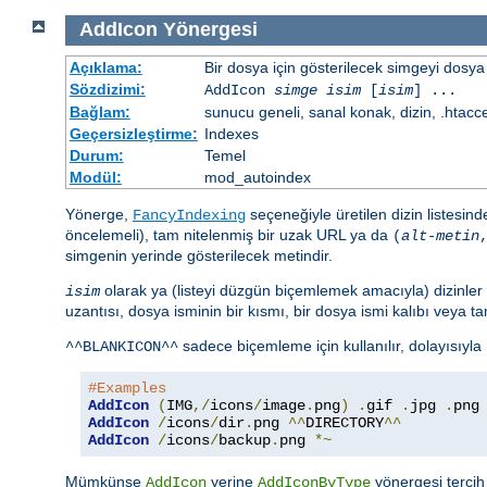
AddIcon
Yönergesi
Açıklama:
Bir dosya için gösterilecek simgeyi dosya 
Sözdizimi:
AddIcon
simge
isim
[
isim
] ...
Bağlam:
sunucu geneli, sanal konak, dizin, .htacc
Geçersizleştirme:
Indexes
Durum:
Temel
Modül:
mod_autoindex
Yönerge,
seçeneğiyle üretilen dizin listesin
FancyIndexing
öncelemeli), tam nitelenmiş bir uzak URL ya da
(
alt-metin
simgenin yerinde gösterilecek metindir.
olarak ya (listeyi düzgün biçemlemek amacıyla) dizinler 
isim
uzantısı, dosya isminin bir kısmı, bir dosya ismi kalıbı veya tam 
sadece biçemleme için kullanılır, dolayısıyla
^^BLANKICON^^
#Examples
AddIcon
(
IMG
,/
icons
/
image
.
png
)
.
gif 
.
jpg 
.
AddIcon
/
icons
/
dir
.
png 
^^
DIRECTORY
^^
AddIcon
/
icons
/
backup
.
png 
*~
Mümkünse
yerine
yönergesi tercih 
AddIcon
AddIconByType