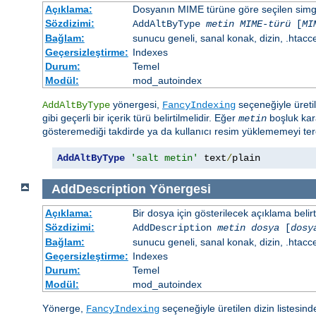
Açıklama:
Dosyanın MIME türüne göre seçilen simgen
Sözdizimi:
AddAltByType
metin
MIME-türü
[
MI
Bağlam:
sunucu geneli, sanal konak, dizin, .htacc
Geçersizleştirme:
Indexes
Durum:
Temel
Modül:
mod_autoindex
yönergesi,
seçeneğiyle üretil
AddAltByType
FancyIndexing
gibi geçerli bir içerik türü belirtilmelidir. Eğer
boşluk kara
metin
gösteremediği takdirde ya da kullanıcı resim yüklememeyi terci
AddAltByType
'salt metin'
 text
/
plain
AddDescription
Yönergesi
Açıklama:
Bir dosya için gösterilecek açıklama belirtil
Sözdizimi:
AddDescription
metin dosya
[
dosy
Bağlam:
sunucu geneli, sanal konak, dizin, .htacc
Geçersizleştirme:
Indexes
Durum:
Temel
Modül:
mod_autoindex
Yönerge,
seçeneğiyle üretilen dizin listesind
FancyIndexing