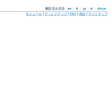
翻訳済み言語:
en
|
fr
|
ja
|
tr
|
zh-cn
モジュール
|
ディレクティブ
|
FAQ
|
用語
|
サイトマップ