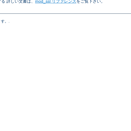
る 詳しい文書は、
mod_ssl リファレンス
をご覧下さい。
す。.