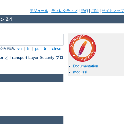
モジュール
|
ディレクティブ
|
FAQ
|
用語
|
サイトマップ
 2.4
済み言語:
en
|
fr
|
ja
|
tr
|
zh-cn
nsport Layer Security プロ
Documentation
mod_ssl