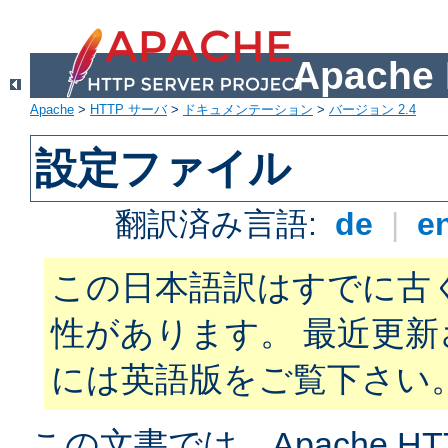
Apach
Apache
>
HTTP サーバ
>
ドキュメンテーション
>
バージョン 2.4
設定ファイル
翻訳済み言語:
de
|
e
この日本語訳はすでに古
性があります。 最近更
には英語版をご覧下さい
この文書では、Apache H