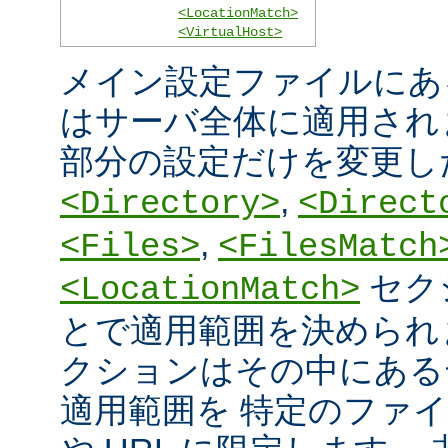
<LocationMatch>
<VirtualHost>
メイン設定ファイルにあ
はサーバ全体に適用され
部分の設定だけを変更し
,
<Directory>
<Direct
,
<Files>
<FilesMatch
セク
<LocationMatch>
とで適用範囲を決められ
クションはその中にある
適用範囲を 特定のファ