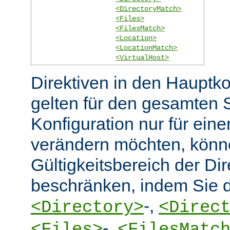
<DirectoryMatch>
<Files>
<FilesMatch>
<Location>
<LocationMatch>
<VirtualHost>
Direktiven in den Hauptko
gelten für den gesamten 
Konfiguration nur für eine
verändern möchten, könn
Gültigkeitsbereich der Dir
beschränken, indem Sie d
-,
<Directory>
<Direc
-,
<Files>
<FilesMatc