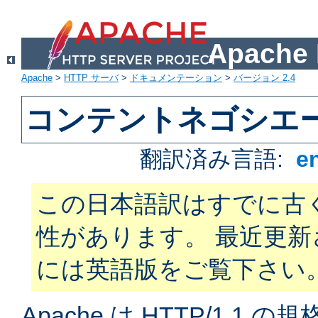
Apach
Apache
>
HTTP サーバ
>
ドキュメンテーション
>
バージョン 2.4
コンテントネゴシエ
翻訳済み言語:
e
この日本語訳はすでに古
性があります。 最近更
には英語版をご覧下さい
Apache は HTTP/1.1