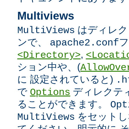
Multiviews
はディレク
MultiViews
ンで、
フ
apache2.conf
,
<Directory>
<Locati
ション中や、(
AllowOve
に 設定されていると)
.h
で
ディレクテ
Options
ることができます。
Opt
をセットし
MultiViews
てください。明示的に 