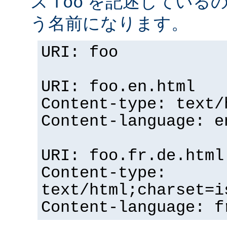
ス
を記述している
foo
う名前になります。
URI: foo
URI: foo.en.html
Content-type: text/
Content-language: e
URI: foo.fr.de.html
Content-type:
text/html;charset=i
Content-language: f