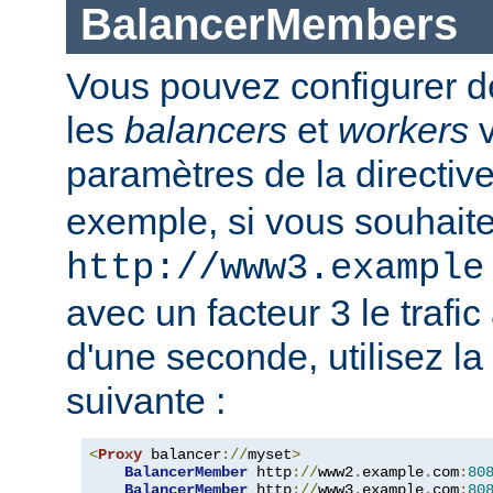
BalancerMembers
Vous pouvez configurer d
les
balancers
et
workers
v
paramètres de la directiv
exemple, si vous souhait
http://www3.example
avec un facteur 3 le trafi
d'une seconde, utilisez la
suivante :
<
Proxy
 balancer
://
myset
>
BalancerMember
 http
://
www2
.
example
.
com
:
80
BalancerMember
 http
://
www3
.
example
.
com
:
80