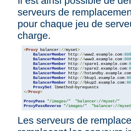
Il est ainsi possible de dé
serveurs de remplacemen
pour chaque jeu de serveu
charge.
<
Proxy
 balancer
://
myset
>
BalancerMember
 http
://
www2
.
example
.
com
:
80
BalancerMember
 http
://
www3
.
example
.
com
:
80
BalancerMember
 http
://
spare1
.
example
.
com
:
BalancerMember
 http
://
spare2
.
example
.
com
:
BalancerMember
 http
://
hstandby
.
example
.
co
BalancerMember
 http
://
bkup1
.
example
.
com
:
8
BalancerMember
 http
://
bkup2
.
example
.
com
:
8
ProxySet
 lbmethod
=
</
Proxy
>
ProxyPass
"/images/"
"balancer://myset/"
ProxyPassReverse
"/images/"
"balancer://myse
Les serveurs de remplac