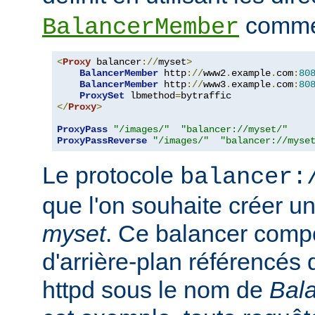
comme 
BalancerMember
<
Proxy
 balancer
://
myset
>
BalancerMember
 http
://
www2
.
example
.
com
:
80
BalancerMember
 http
://
www3
.
example
.
com
:
80
ProxySet
 lbmethod
=
</
Proxy
>
ProxyPass
"/images/"
"balancer://myset/"
ProxyPassReverse
"/images/"
"balancer://myse
Le protocole
balancer:
que l'on souhaite créer 
myset
. Ce balancer comp
d'arrière-plan référencés 
httpd sous le nom de
Bal