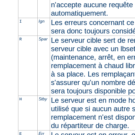
n'accepte aucune requête e
automatiquement.
Les erreurs concernant ce 
Ign
I
sera donc toujours consid
Le serveur cible sert de r
Spar
R
serveur cible avec un lbset
(maintenance, arrêt, en err
remplacement à chaud libr
à sa place. Les remplaçan
s'assurer qu'un nombre dé
sera toujours disponible p
Le serveur est en mode ho
Stby
H
utilisé que si aucun autre
remplacement n'est dispon
du répartiteur de charge.
Le serveur est en erreur, e
Err
E