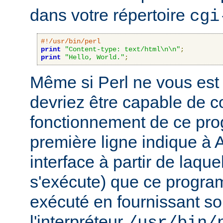
dans votre répertoire
cgi
#!/usr/bin/perl
print
"Content-type: text/html\n\n"
;
print
"Hello, World."
;
Même si Perl ne vous est 
devriez être capable de 
fonctionnement de ce pr
première ligne indique à 
interface à partir de laqu
s'exécute) que ce progra
exécuté en fournissant son
l'interpréteur
/usr/bin/