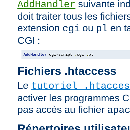
suivante ind
AddHandler
doit traiter tous les fichi
extension
ou
en t
cgi
pl
CGI :
AddHandler
 cgi-script 
.
cgi 
.
pl
Fichiers .htaccess
Le
tutoriel .htacces
activer les programmes C
pas accès au fichier
apa
Répertoires utilisate