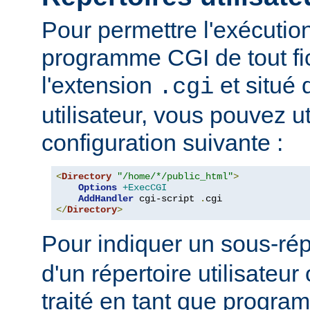
Pour permettre l'exécutio
programme CGI de tout fi
l'extension
et situé 
.cgi
utilisateur, vous pouvez uti
configuration suivante :
<
Directory
"/home/*/public_html"
>
Options
+ExecCGI
AddHandler
 cgi-script 
.
</
Directory
>
Pour indiquer un sous-rép
d'un répertoire utilisateur 
traité en tant que progr