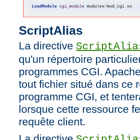
LoadModule
cgi_module
 modules
/
mod_cgi
.
so
ScriptAlias
La directive
ScriptAlia
qu'un répertoire particuli
programmes CGI. Apache
tout fichier situé dans ce 
programme CGI, et tentera
lorsque cette ressource fe
requête client.
La directive
ScriptAlia