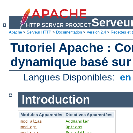
Serveu
Apache
>
Serveur HTTP
>
Documentation
>
Version 2.4
>
Recettes et t
Tutoriel Apache : C
dynamique basé sur
Langues Disponibles:
e
Introduction
Modules Apparentés
Directives Apparentées
mod_alias
AddHandler
mod_cgi
Options
mod_cgid
ScriptAlias