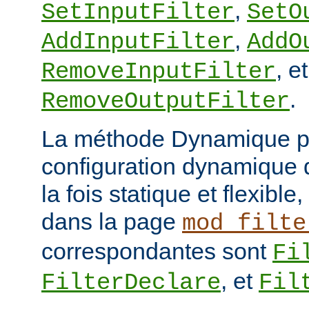
,
SetInputFilter
SetO
,
AddInputFilter
AddO
, et
RemoveInputFilter
.
RemoveOutputFilter
La méthode Dynamique p
configuration dynamique de
la fois statique et flexibl
dans la page
mod_filte
correspondantes sont
Fi
, et
FilterDeclare
Fil