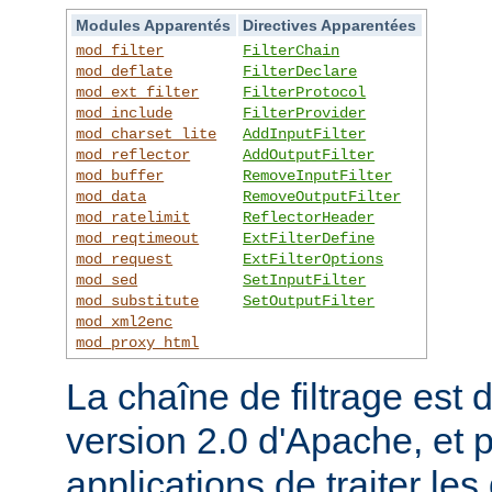
Modules Apparentés
Directives Apparentées
mod_filter
FilterChain
mod_deflate
FilterDeclare
mod_ext_filter
FilterProtocol
mod_include
FilterProvider
mod_charset_lite
AddInputFilter
mod_reflector
AddOutputFilter
mod_buffer
RemoveInputFilter
mod_data
RemoveOutputFilter
mod_ratelimit
ReflectorHeader
mod_reqtimeout
ExtFilterDefine
mod_request
ExtFilterOptions
mod_sed
SetInputFilter
mod_substitute
SetOutputFilter
mod_xml2enc
mod_proxy_html
La chaîne de filtrage est 
version 2.0 d'Apache, et 
applications de traiter le